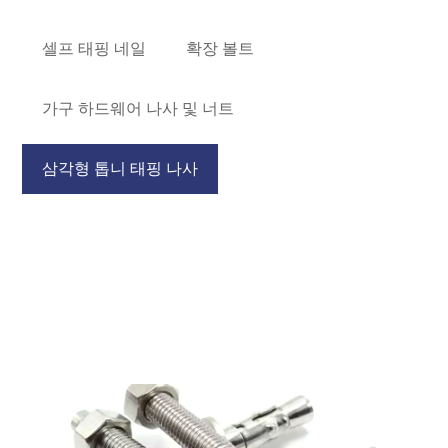
셀프 태핑 네일
확장 볼트
가구 하드웨어 나사 및 너트
삼각형 톱니 태핑 나사