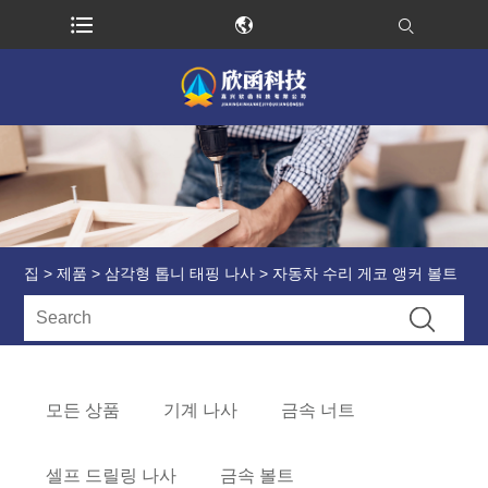
집
>
제품
>
삼각형 톱니 태핑 나사
> 자동차 수리 게코 앵커 볼트
모든 상품
기계 나사
금속 너트
셀프 드릴링 나사
금속 볼트