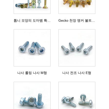
톱니 모양의 도마뱀 확장 나사
Gecko 천장 앵커 볼트 삽입
나사 롤링 나사 M형
나사 전조 나사 E형