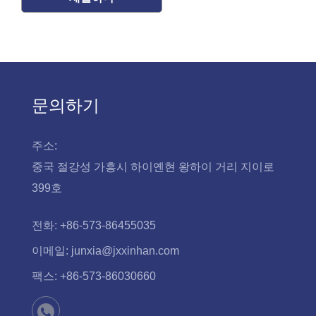
문의하기
주소:
중국 절강성 가흥시 하이옌현 왕하이 거리 지이로
399호
전화:
+86-573-86455035
이메일:
junxia@jxxinhan.com
팩스:
+86-573-86030660