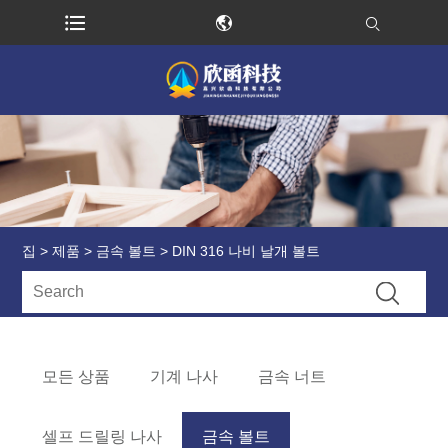
집
>
제품
>
금속 볼트
> DIN 316 나비 날개 볼트
모든 상품
기계 나사
금속 너트
셀프 드릴링 나사
금속 볼트