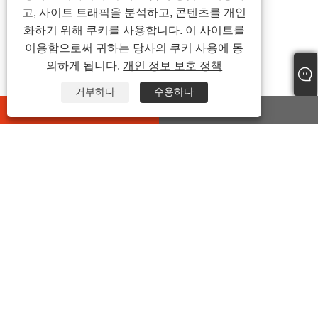
고, 사이트 트래픽을 분석하고, 콘텐츠를 개인
화하기 위해 쿠키를 사용합니다. 이 사이트를
이용함으로써 귀하는 당사의 쿠키 사용에 동
의하게 됩니다.
개인 정보 보호 정책
거부하다
수용하다
whatsapp
E-mail
문의하기
주소:
중국 절강성 가흥시 하이옌현 왕하이 거리 지이로
399호
전화:
+86-573-86455035
이메일:
junxia@jxxinhan.com