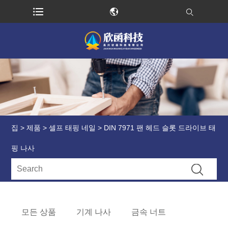
집
>
제품
>
셀프 태핑 네일
> DIN 7971 팬 헤드 슬롯 드라이브 태
핑 나사
모든 상품
기계 나사
금속 너트