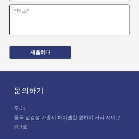
제출하다
문의하기
주소:
중국 절강성 가흥시 하이옌현 왕하이 거리 지이로
399호