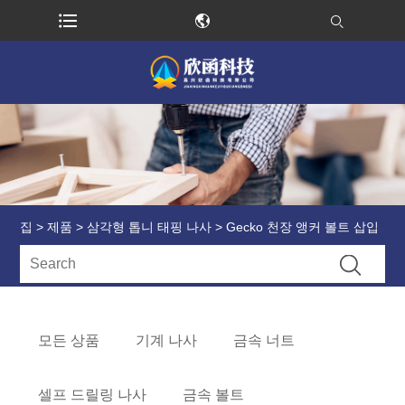
집
>
제품
>
삼각형 톱니 태핑 나사
> Gecko 천장 앵커 볼트 삽입
모든 상품
기계 나사
금속 너트
셀프 드릴링 나사
금속 볼트