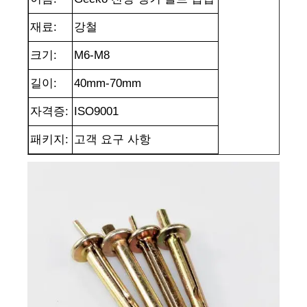
재료:
강철
크기:
M6-M8
길이:
40mm-70mm
자격증:
ISO9001
패키지:
고객 요구 사항