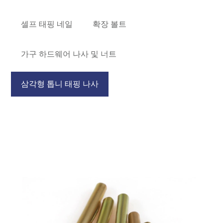
셀프 태핑 네일
확장 볼트
가구 하드웨어 나사 및 너트
삼각형 톱니 태핑 나사