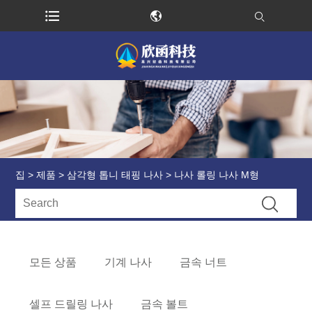
집
>
제품
>
삼각형 톱니 태핑 나사
> 나사 롤링 나사 M형
모든 상품
기계 나사
금속 너트
셀프 드릴링 나사
금속 볼트