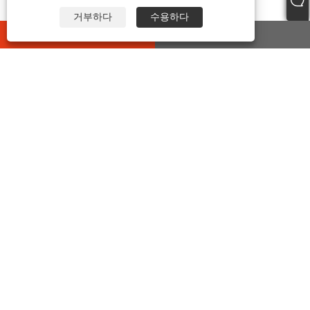
거부하다
수용하다
whatsapp
E-mail
문의하기
주소:
중국 절강성 가흥시 하이옌현 왕하이 거리 지이로
399호
전화:
+86-573-86455035
이메일:
junxia@jxxinhan.com
팩스:
+86-573-86030660