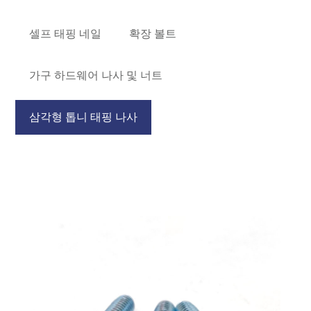
셀프 태핑 네일
확장 볼트
가구 하드웨어 나사 및 너트
삼각형 톱니 태핑 나사